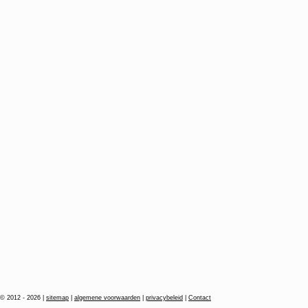
© 2012 - 2026 |
sitemap
|
algemene voorwaarden
|
privacybeleid
|
Contact