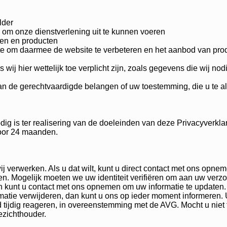
lder
is om onze dienstverlening uit te kunnen voeren
ten en producten
te om daarmee de website te verbeteren en het aanbod van pro
ij hier wettelijk toe verplicht zijn, zoals gegevens die wij no
de gerechtvaardigde belangen of uw toestemming, die u te alle
g is ter realisering van de doeleinden van deze Privacyverkl
oor 24 maanden.
wij verwerken. Als u dat wilt, kunt u direct contact met ons opn
 Mogelijk moeten we uw identiteit verifiëren om aan uw verzoek
 dan kunt u contact met ons opnemen om uw informatie te update
ormatie verwijderen, dan kunt u ons op ieder moment informeren
d tijdig reageren, in overeenstemming met de AVG. Mocht u niet 
ezichthouder.