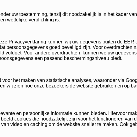
nder uw toestemming, tenzij dit noodzakelijk is in het kader va
en wettelijke verplichting is.
eze Privacyverklaring kunnen wij uw gegevens buiten de EER ov
 dat persoonsgegevens goed beveiligd zijn. Voor overdrachten n
hield voldoet. Voor andere overdrachten, kunnen we uw gegeve
ersoonsgegevens een passend beschermingsniveau biedt.
voor het maken van statistische analyses, waaronder via Googl
nen wij zien hoe onze bezoekers de website gebruiken en op ba
elevante en persoonlijke informatie kunnen bieden. Hiervoor ma
rbeeld cookies die noodzakelijk zijn voor het functioneren van de
n van video en caching om de website sneller te maken. Ook geb