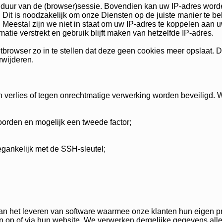
 duur van de (browser)sessie. Bovendien kan uw IP-adres wor
 Dit is noodzakelijk om onze Diensten op de juiste manier te b
. Meestal zijn we niet in staat om uw IP-adres te koppelen aan 
atie verstrekt en gebruik blijft maken van hetzelfde IP-adres.
browser zo in te stellen dat deze geen cookies meer opslaat. Da
rwijderen.
verlies of tegen onrechtmatige verwerking worden beveiligd. 
orden en mogelijk een tweede factor;
egankelijk met de SSH-sleutel;
 aan het leveren van software waarmee onze klanten hun eigen
n op of via hun website. We verwerken dergelijke gegevens all